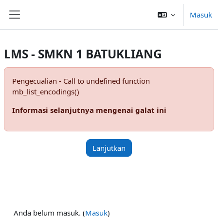
Lewati ke konten utama
Masuk
Panel samping
LMS - SMKN 1 BATUKLIANG
Pengecualian - Call to undefined function
mb_list_encodings()
Informasi selanjutnya mengenai galat ini
Lanjutkan
Anda belum masuk. (
Masuk
)